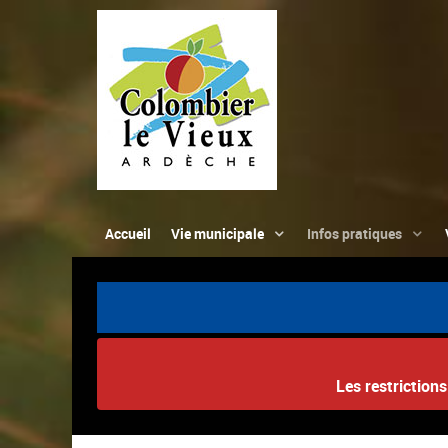
Accueil
Vie municipale
Infos pratiques
Les restriction