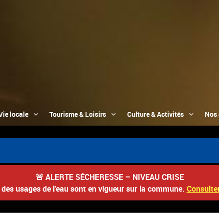
Vie locale
Tourisme & Loisirs
Culture & Activités
Nos 

🚨
ALERTE SÉCHERESSE – NIVEAU CRISE
s des usages de l'eau sont en vigueur sur la commune.
Consulter