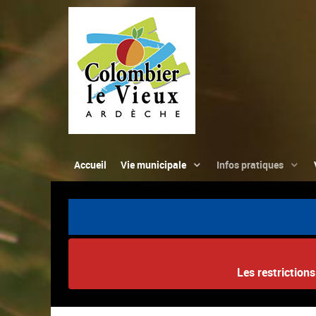
Accueil
Vie municipale
Infos pratiques
Les restriction