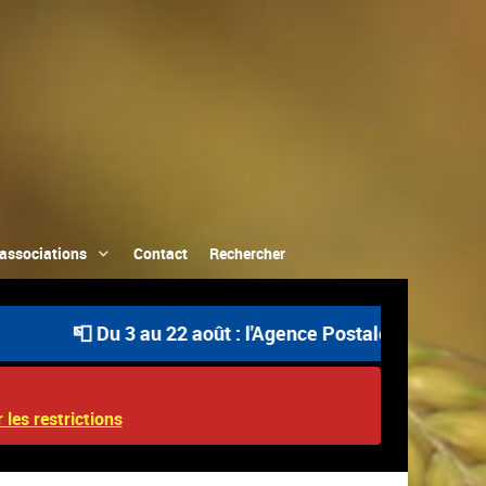
associations
Contact
Rechercher
📮 Du 3 au 22 août : l'Agence Postale Communale est ouv
 les restrictions