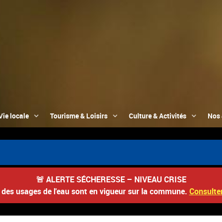
Vie locale
Tourisme & Loisirs
Culture & Activités
Nos 
🚨
ALERTE SÉCHERESSE – NIVEAU CRISE
s des usages de l'eau sont en vigueur sur la commune.
Consulter