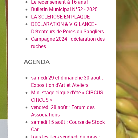
Le recensement à 16 ans !
Bulletin Municipal N°52 - 2025
LA SCLEROSE EN PLAQUE
DECLARATION & VIGILANCE -
Détenteurs de Porcs ou Sangliers
Campagne 2024 : déclaration des
ruches
AGENDA
samedi 29 et dimanche 30 aout :
Exposition d'Art et Ateliers
Mini-stage cirque d'été « CIRCUS-
CIRCUS »
vendredi 28 août : Forum des
Associations
samedi 15 août : Course de Stock
Car
tous les 1ers vendredi du mois :