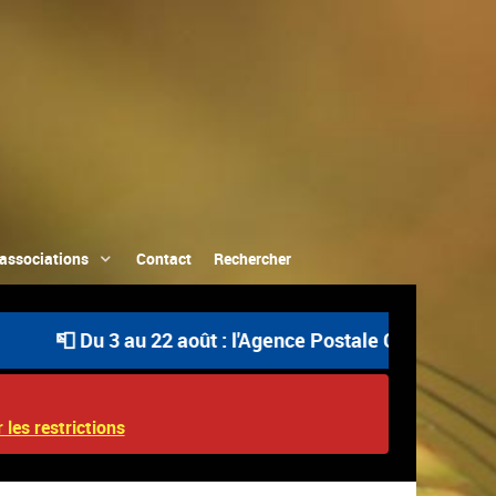
associations
Contact
Rechercher
📮 Du 3 au 22 août : l'Agence Postale Communale est ou
 les restrictions