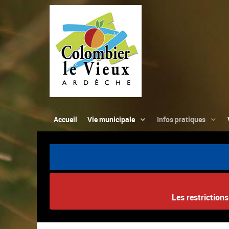
Accueil
Vie municipale
Infos pratiques
Les restriction