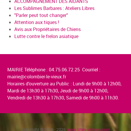
ACCOMPAGNEMENT DES AIDANTS
Les Sublimes Barbares : Ateliers Libres
"Parler peut tout changer"
Attention aux tiques !
Avis aux Propriétaires de Chiens
Lutte contre le frelon asiatique
MAIRIE Téléphone : 04.75.06.72.25 Courriel :
mairie@colombier-le-vieux.fr
Horaires d’ouverture au Public : Lundi de 9h00 à 12h00,
Mardi de 13h30 à 17h30, Jeudi de 9h00 à 12h00,
Vendredi de 13h30 à 17h30, Samedi de 9h00 à 11h30.
Copyright © 2016 - 2026
www.sites-vitrines.com