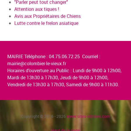
"Parler peut tout changer"
Attention aux tiques !
Avis aux Propriétaires de Chiens
Lutte contre le frelon asiatique
MAIRIE Téléphone : 04.75.06.72.25 Courriel :
mairie@colombier-le-vieux.fr
Horaires d’ouverture au Public : Lundi de 9h00 à 12h00,
Mardi de 13h30 à 17h30, Jeudi de 9h00 à 12h00,
Vendredi de 13h30 à 17h30, Samedi de 9h00 à 11h30.
Copyright © 2016 - 2026
www.sites-vitrines.com
Haut de la page