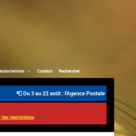
associations
Contact
Rechercher
📮 Du 3 au 22 août : l'Agence Postale Communale est ou
 les restrictions