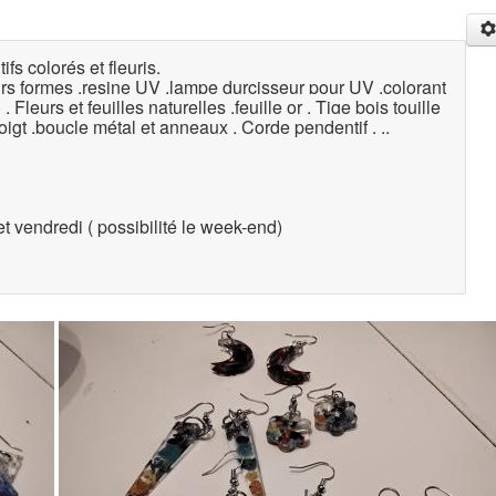
fs colorés et fleuris.
eurs formes .resine UV .lampe durcisseur pour UV .colorant
. Fleurs et feuilles naturelles .feuille or . Tige bois touille
igt .boucle métal et anneaux . Corde pendentif . ..
t vendredi ( possibilité le week-end)