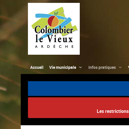
Accueil
Vie municipale
Infos pratiques
Les restriction