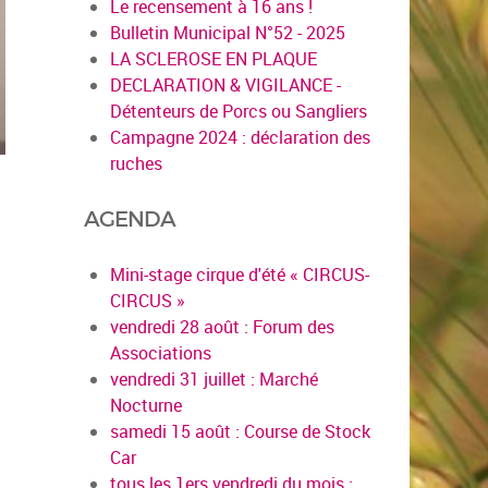
Le recensement à 16 ans !
Bulletin Municipal N°52 - 2025
LA SCLEROSE EN PLAQUE
DECLARATION & VIGILANCE -
Détenteurs de Porcs ou Sangliers
Campagne 2024 : déclaration des
ruches
AGENDA
Mini-stage cirque d'été « CIRCUS-
CIRCUS »
vendredi 28 août : Forum des
Associations
vendredi 31 juillet : Marché
Nocturne
samedi 15 août : Course de Stock
Car
en savoir plus
tous les 1ers vendredi du mois :