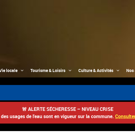
Vie locale
Tourisme & Loisirs
Culture & Activités
Nos 
📮 
🚨
ALERTE SÉCHERESSE – NIVEAU CRISE
s des usages de l'eau sont en vigueur sur la commune.
Consulter