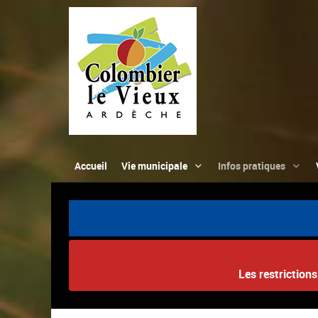
Accueil
Vie municipale
Infos pratiques
Les restriction