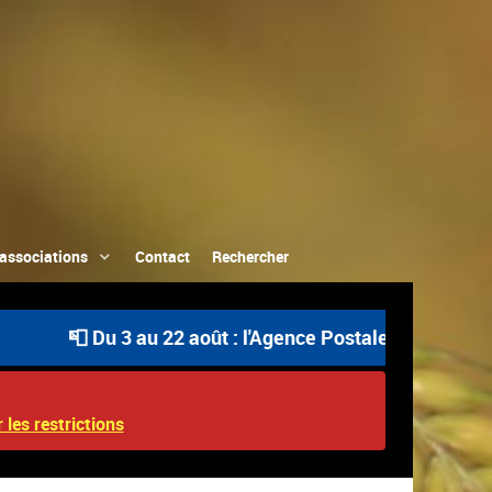
associations
Contact
Rechercher
 Du 3 au 22 août : l'Agence Postale Communale est ouve
 les restrictions