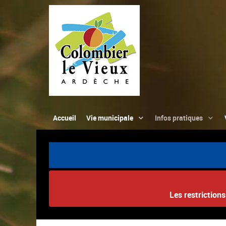
Accueil
Vie municipale
Infos pratiques
Les restriction