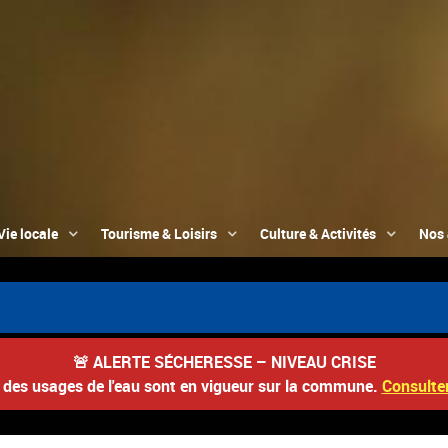
Vie locale
Tourisme & Loisirs
Culture & Activités
Nos 

🚨
ALERTE SÉCHERESSE – NIVEAU CRISE
s des usages de l'eau sont en vigueur sur la commune.
Consulter