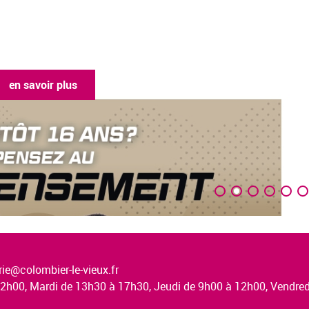
en savoir plus
ie@colombier-le-vieux.fr
à 12h00, Mardi de 13h30 à 17h30, Jeudi de 9h00 à 12h00, Vendr