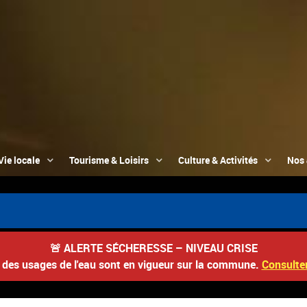
Vie locale
Tourisme & Loisirs
Culture & Activités
Nos 
📮 Du
🚨
ALERTE SÉCHERESSE – NIVEAU CRISE
s des usages de l'eau sont en vigueur sur la commune.
Consulter