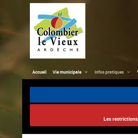
Accueil
Vie municipale
Infos pratiques
Les restriction