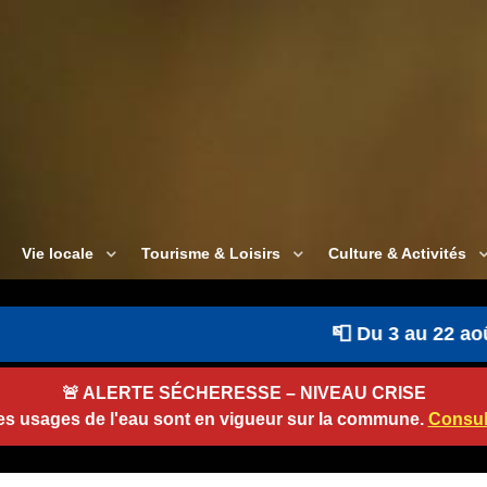
Vie locale
Tourisme & Loisirs
Culture & Activités
📮 Du 3 au 22 août : l
🚨
ALERTE SÉCHERESSE – NIVEAU CRISE
des usages de l'eau sont en vigueur sur la commune.
Consult