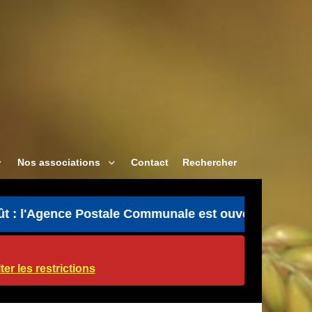
Nos associations
Contact
Rechercher
'Agence Postale Communale est ouverte uniquement le
er les restrictions