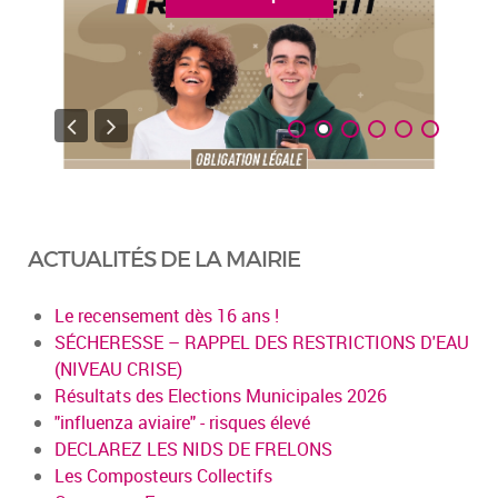
ACTUALITÉS DE LA MAIRIE
Le recensement dès 16 ans !
SÉCHERESSE – RAPPEL DES RESTRICTIONS D'EAU
(NIVEAU CRISE)
Résultats des Elections Municipales 2026
"influenza aviaire" - risques élevé
DECLAREZ LES NIDS DE FRELONS
Les Composteurs Collectifs