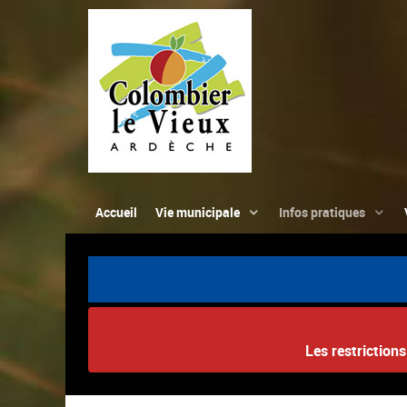
Accueil
Vie municipale
Infos pratiques
Les restriction