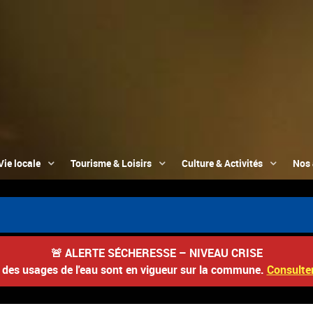
Vie locale
Tourisme & Loisirs
Culture & Activités
Nos 
📮
🚨
ALERTE SÉCHERESSE – NIVEAU CRISE
s des usages de l'eau sont en vigueur sur la commune.
Consulter