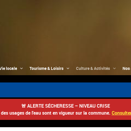
Vie locale
Tourisme & Loisirs
Culture & Activités
Nos 
🚨
ALERTE SÉCHERESSE – NIVEAU CRISE
s des usages de l'eau sont en vigueur sur la commune.
Consulter