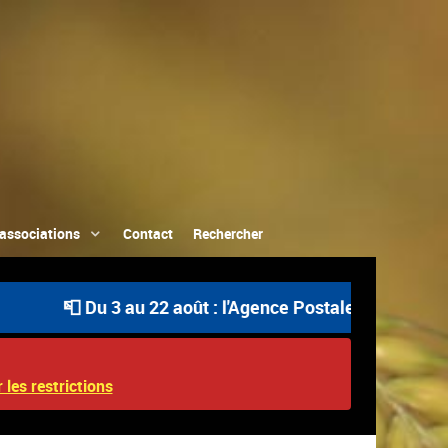
associations
Contact
Rechercher
📮 Du 3 au 22 août : l'Agence Postale Communale est o
 les restrictions