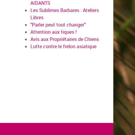
AIDANTS
Les Sublimes Barbares : Ateliers
Libres
"Parler peut tout changer"
Attention aux tiques !
Avis aux Propriétaires de Chiens
Lutte contre le frelon asiatique
en savoir plus