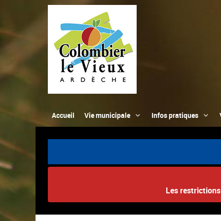
Accueil
Vie municipale
Infos pratiques
Les restriction