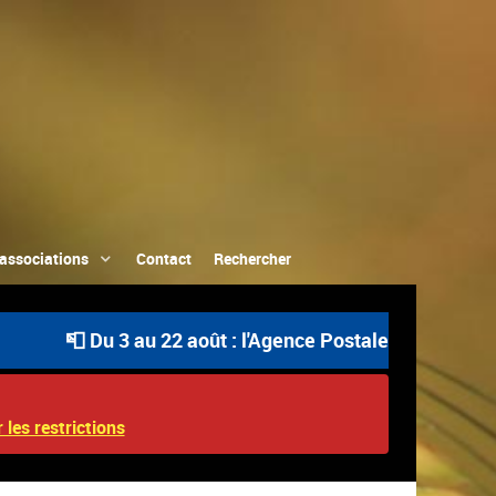
associations
Contact
Rechercher
📮 Du 3 au 22 août : l'Agence Postale Communale est o
 les restrictions