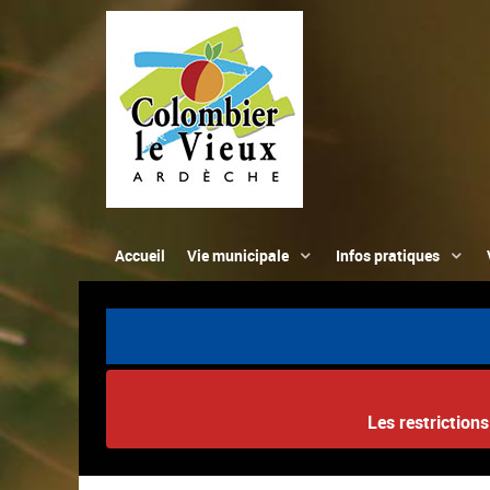
Accueil
Vie municipale
Infos pratiques
Les restriction