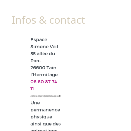
Infos & contact
Espace
Simone Veil
55 allée du
Parc
26600 Tain
l'Hermitage
06 60 87 74
11
Une
permanence
physique
ainsi que des
animations