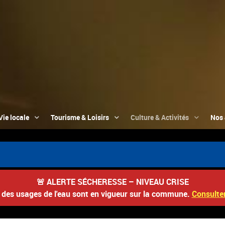
Vie locale
Tourisme & Loisirs
Culture & Activités
Nos 
📮 
🚨
ALERTE SÉCHERESSE – NIVEAU CRISE
s des usages de l'eau sont en vigueur sur la commune.
Consulter