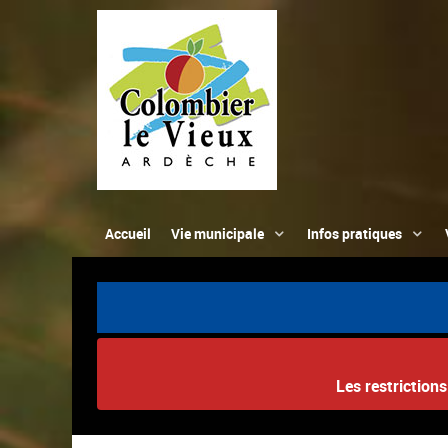
Accueil
Vie municipale
Infos pratiques
Les restriction