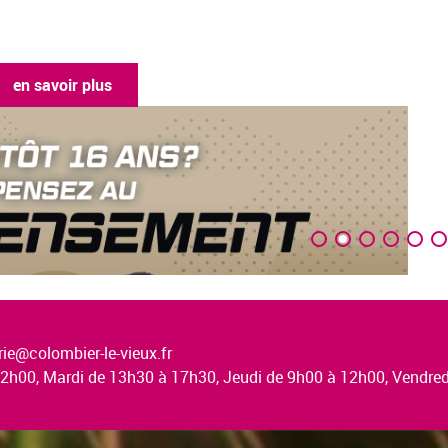
en savoir plus
ie@colombier-le-vieux.fr
à 12h00, Mardi de 13h30 à 17h30, Jeudi de 9h00 à 12h00, Vendr