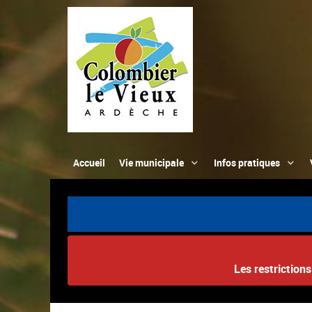
Accueil
Vie municipale
Infos pratiques
Les restriction