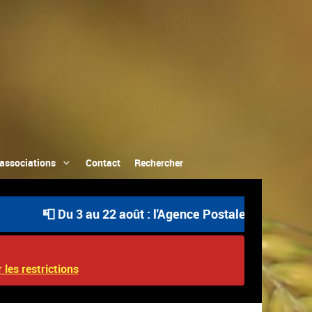
associations
Contact
Rechercher
📮 Du 3 au 22 août : l'Agence Postale Communale est ou
 les restrictions