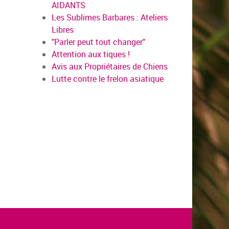
AIDANTS
Les Sublimes Barbares : Ateliers
Libres
"Parler peut tout changer"
Attention aux tiques !
Avis aux Propriétaires de Chiens
Lutte contre le frelon asiatique
oir plus