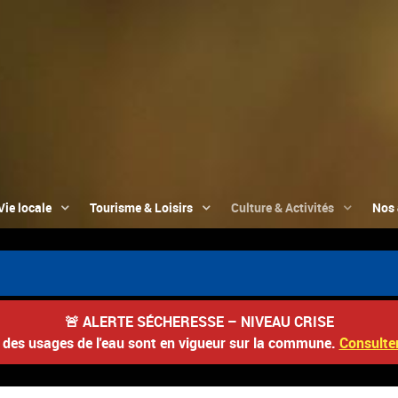
Vie locale
Tourisme & Loisirs
Culture & Activités
Nos 
🚨
ALERTE SÉCHERESSE – NIVEAU CRISE
s des usages de l'eau sont en vigueur sur la commune.
Consulter