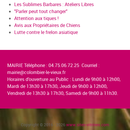
Les Sublimes Barbares : Ateliers Libres
"Parler peut tout changer"
Attention aux tiques !
Avis aux Propriétaires de Chiens
Lutte contre le frelon asiatique
MAIRIE Téléphone : 04.75.06.72.25 Courriel :
mairie@colombier-le-vieux.fr
Horaires d’ouverture au Public : Lundi de 9h00 à 12h00,
Mardi de 13h30 à 17h30, Jeudi de 9h00 à 12h00,
Vendredi de 13h30 à 17h30, Samedi de 9h00 à 11h30.
Copyright © 2016 - 2026
www.sites-vitrines.com