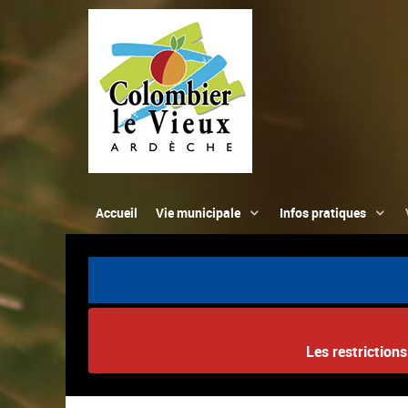
Accueil
Vie municipale
Infos pratiques
Les restriction