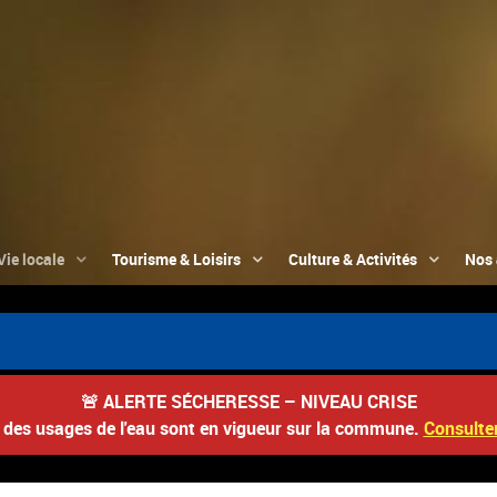
Vie locale
Tourisme & Loisirs
Culture & Activités
Nos 
🚨
ALERTE SÉCHERESSE – NIVEAU CRISE
s des usages de l'eau sont en vigueur sur la commune.
Consulter