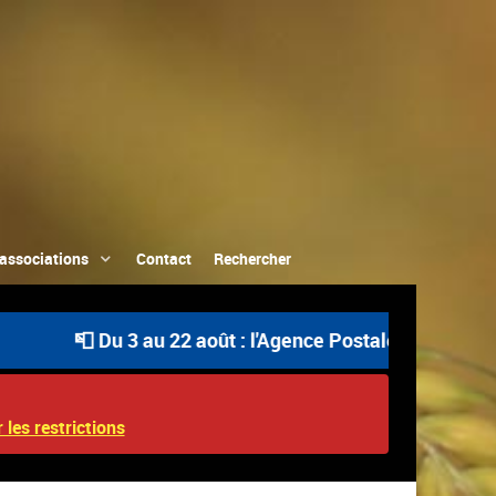
associations
Contact
Rechercher
📮 Du 3 au 22 août : l'Agence Postale Communale est ou
 les restrictions