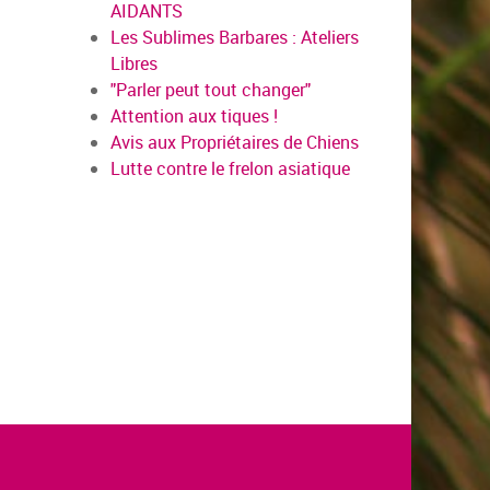
AIDANTS
Les Sublimes Barbares : Ateliers
Libres
"Parler peut tout changer"
Attention aux tiques !
Avis aux Propriétaires de Chiens
Lutte contre le frelon asiatique