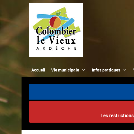
Accueil
Vie municipale
Infos pratiques
Les restriction