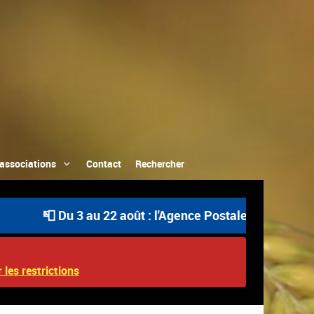
associations
Contact
Rechercher
📮 Du 3 au 22 août : l'Agence Postale Communale est o
 les restrictions