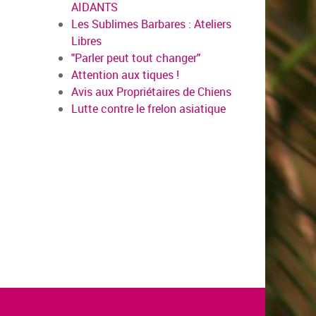
AIDANTS
Les Sublimes Barbares : Ateliers
Libres
"Parler peut tout changer"
Attention aux tiques !
Avis aux Propriétaires de Chiens
Lutte contre le frelon asiatique
en savoir plus