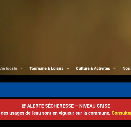
Vie locale
Tourisme & Loisirs
Culture & Activités
Nos 
🚨
ALERTE SÉCHERESSE – NIVEAU CRISE
s des usages de l'eau sont en vigueur sur la commune.
Consulter