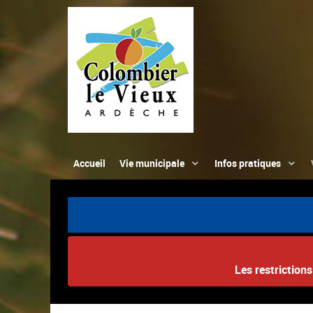
Accueil
Vie municipale
Infos pratiques
Les restriction