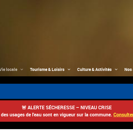
Vie locale
Tourisme & Loisirs
Culture & Activités
Nos 
🚨
ALERTE SÉCHERESSE – NIVEAU CRISE
s des usages de l'eau sont en vigueur sur la commune.
Consulter