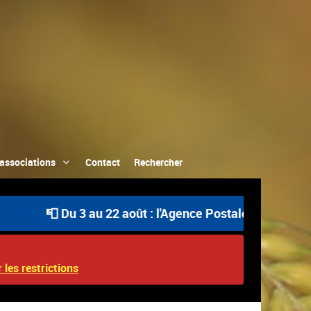
associations
Contact
Rechercher
📮 Du 3 au 22 août : l'Agence Postale Communale est o
 les restrictions