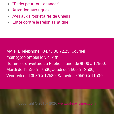
"Parler peut tout changer"
Attention aux tiques !
Avis aux Propriétaires de Chiens
Lutte contre le frelon asiatique
MAIRIE Téléphone : 04.75.06.72.25 Courriel :
mairie@colombier-le-vieux.fr
Horaires d’ouverture au Public : Lundi de 9h00 à 12h00,
Mardi de 13h30 à 17h30, Jeudi de 9h00 à 12h00,
Vendredi de 13h30 à 17h30, Samedi de 9h00 à 11h30.
Copyright © 2016 - 2026
www.sites-vitrines.com