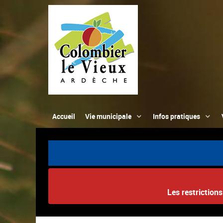
Accueil
Vie municipale
Infos pratiques
Les restriction