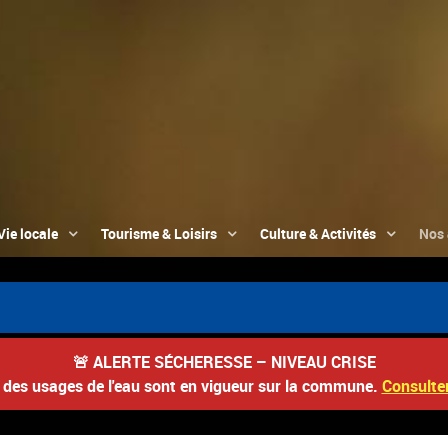
Vie locale
Tourisme & Loisirs
Culture & Activités
Nos 
🚨
ALERTE SÉCHERESSE – NIVEAU CRISE
s des usages de l'eau sont en vigueur sur la commune.
Consulter