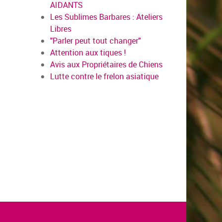
AIDANTS
Les Sublimes Barbares : Ateliers
Libres
"Parler peut tout changer"
Attention aux tiques !
Avis aux Propriétaires de Chiens
Lutte contre le frelon asiatique