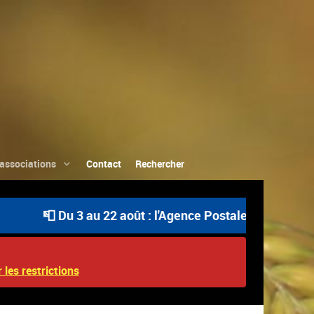
associations
Contact
Rechercher
📮 Du 3 au 22 août : l'Agence Postale Communale est ou
 les restrictions