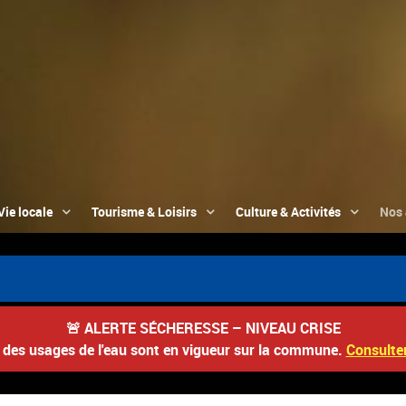
Vie locale
Tourisme & Loisirs
Culture & Activités
Nos 
🚨
ALERTE SÉCHERESSE – NIVEAU CRISE
s des usages de l'eau sont en vigueur sur la commune.
Consulter