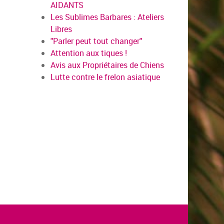
AIDANTS
Les Sublimes Barbares : Ateliers
Libres
"Parler peut tout changer"
Attention aux tiques !
Avis aux Propriétaires de Chiens
Lutte contre le frelon asiatique