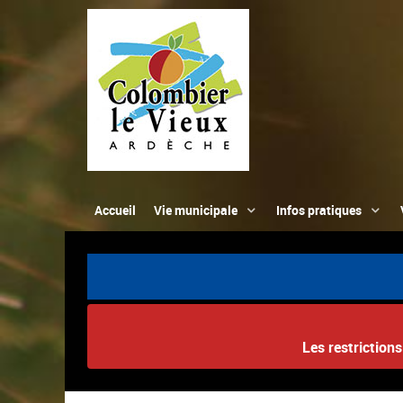
Accueil
Vie municipale
Infos pratiques
Les restriction