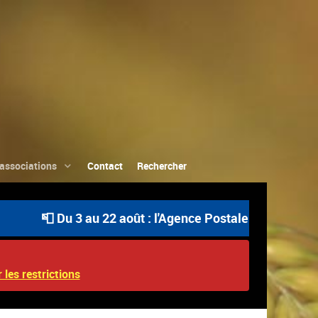
associations
Contact
Rechercher
📮 Du 3 au 22 août : l'Agence Postale Communale est ou
 les restrictions