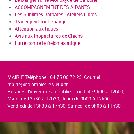
Le Danger sur le Monoxyde de Carbone
ACCOMPAGNEMENT DES AIDANTS
Les Sublimes Barbares : Ateliers Libres
"Parler peut tout changer"
Attention aux tiques !
Avis aux Propriétaires de Chiens
Lutte contre le frelon asiatique
MAIRIE Téléphone : 04.75.06.72.25 Courriel :
mairie@colombier-le-vieux.fr
Horaires d’ouverture au Public : Lundi de 9h00 à 12h00,
Mardi de 13h30 à 17h30, Jeudi de 9h00 à 12h00,
Vendredi de 13h30 à 17h30, Samedi de 9h00 à 11h30.