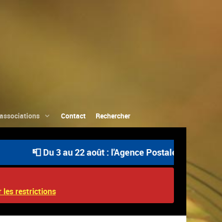
associations
Contact
Rechercher
📮 Du 3 au 22 août : l'Agence Postale Communale est 
 les restrictions