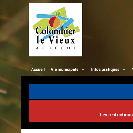
Accueil
Vie municipale
Infos pratiques
Les restriction