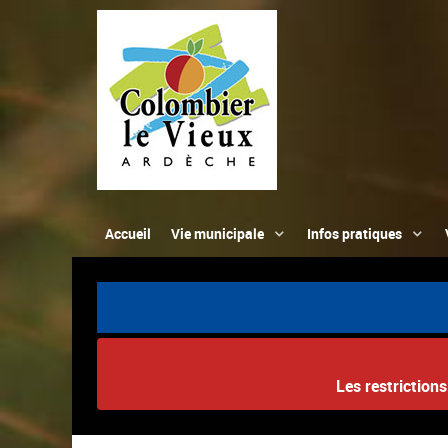
Accueil
Vie municipale
Infos pratiques
Les restriction