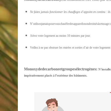
Ne faites jamais fonctionner les chauffages d’appoint en continu : il
N’utilisezjamaispourvouschaufferdesappareilsnondestinésàcetusage:cu
Aérez votre logement au moins 10 minutes par jour.
Veillez à ne pas obstruer les entrées et sorties d’air de votre logement
Monoxyde
de
carbone
et
groupes
électrogènes
:
N’installe
impérativement placés à l’extérieur des bâtiments.