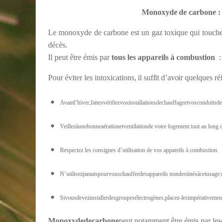
Monoxyde
de
carbone
:
Le monoxyde de carbone est un gaz toxique qui touche 
décès.
Il peut être émis par
tous les appareils à combustion
Pour
éviter
les
intoxications,
il suffit d’avoir
quelques réf
Avantl’hiver,faitesvérifiervosinstallationsdechauffageetvosconduits
Veillezàunebonneaérationetventilationde votre logement tout au long d
Respectez les consignes d’utilisation de vos appareils à combustion.
N’utilisezjamaispourvouschaufferdesappareils nondestinésàcetusage:cu
Sivousdevezinstallerdesgroupesélectrogènes,placez-lesimpérativement
Monoxyde
de
carbone
peut notamment être émis par les