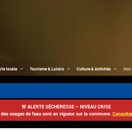
Vie locale
Tourisme & Loisirs
Culture & Activités
Nos 

🚨
ALERTE SÉCHERESSE – NIVEAU CRISE
s des usages de l'eau sont en vigueur sur la commune.
Consulter