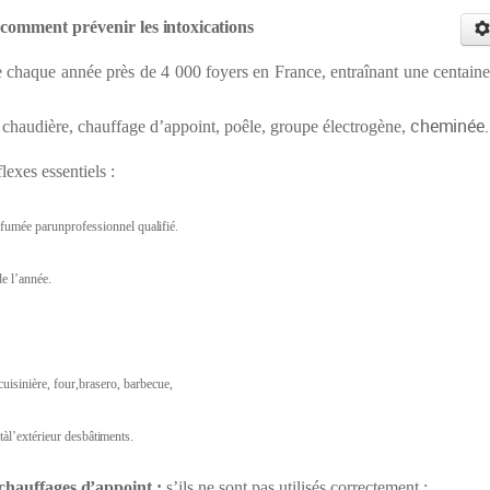
comment
prévenir
les
intoxications
chaque année près de 4 000 foyers en France, entraînant une centaine
cheminée.
: chaudière, chauffage d’appoint, poêle, groupe électrogène,
lexes essentiels :
defumée parunprofessionnel
qualifié.
e l’année.
isinière, four,brasero, barbecue,
àl’extérieur des
bâtiments.
chauffages
d
’appoint
;
s’ils ne sont pas utilisés correctement :