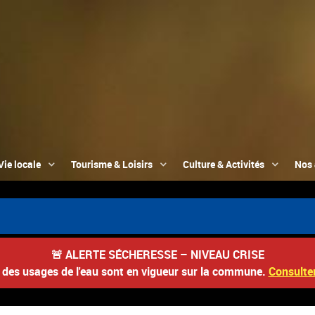
Vie locale
Tourisme & Loisirs
Culture & Activités
Nos 
🚨
ALERTE SÉCHERESSE – NIVEAU CRISE
s des usages de l'eau sont en vigueur sur la commune.
Consulter