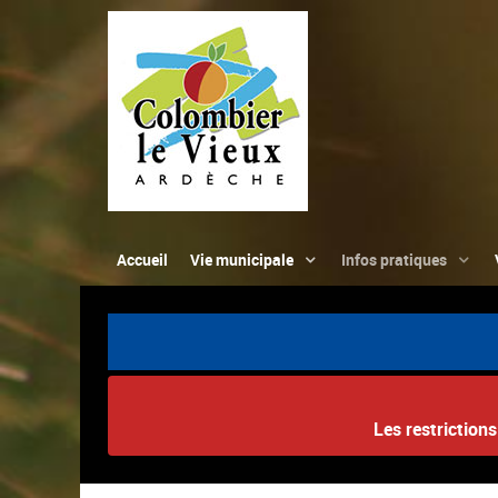
Accueil
Vie municipale
Infos pratiques
Les restriction