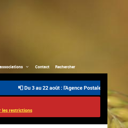
associations
Contact
Rechercher
📮 Du 3 au 22 août : l'Agence Postale Communale est ouve
 les restrictions