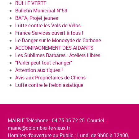
BULLE VERTE
Bulletin Municipal N°53
BAFA, Projet jeunes
Lutte contre les Vols de Vélos
France Services ouvert à tous !
Le Danger sur le Monoxyde de Carbone
ACCOMPAGNEMENT DES AIDANTS
Les Sublimes Barbares : Ateliers Libres
"Parler peut tout changer"
Attention aux tiques !
Avis aux Propriétaires de Chiens
Lutte contre le frelon asiatique
MAIRIE Téléphone : 04.75.06.72.25 Courriel :
mairie@colombier-le-vieux.fr
Horaires d’ouverture au Public : Lundi de 9h00 à 12h00,