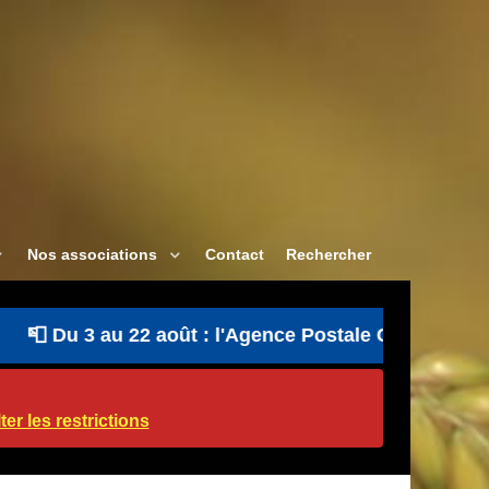
Nos associations
Contact
Rechercher
 Du 3 au 22 août : l'Agence Postale Communale est o
er les restrictions