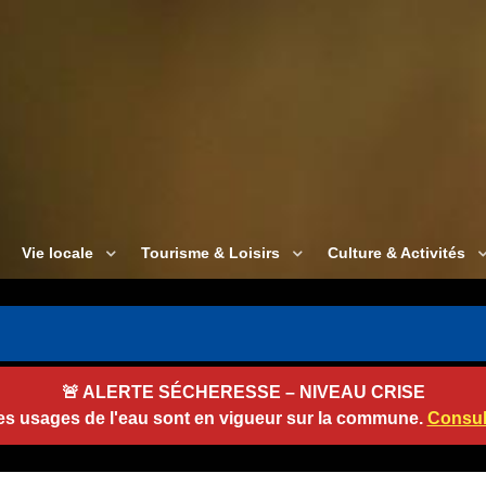
Vie locale
Tourisme & Loisirs
Culture & Activités

🚨
ALERTE SÉCHERESSE – NIVEAU CRISE
des usages de l'eau sont en vigueur sur la commune.
Consult