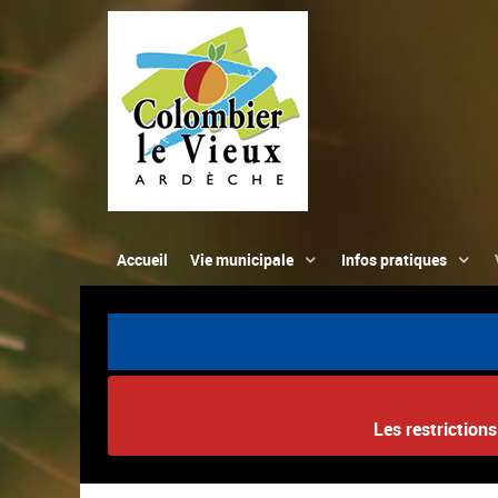
Accueil
Vie municipale
Infos pratiques
Les restriction