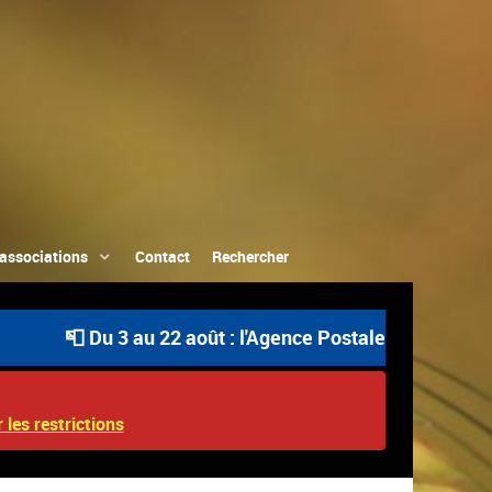
associations
Contact
Rechercher
📮 Du 3 au 22 août : l'Agence Postale Communale est o
 les restrictions