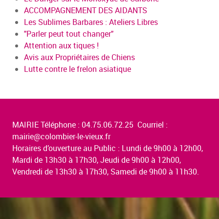
ACCOMPAGNEMENT DES AIDANTS
Les Sublimes Barbares : Ateliers Libres
"Parler peut tout changer"
Attention aux tiques !
Avis aux Propriétaires de Chiens
Lutte contre le frelon asiatique
MAIRIE Téléphone : 04.75.06.72.25 Courriel :
mairie@colombier-le-vieux.fr
Horaires d’ouverture au Public : Lundi de 9h00 à 12h00,
Mardi de 13h30 à 17h30, Jeudi de 9h00 à 12h00,
Vendredi de 13h30 à 17h30, Samedi de 9h00 à 11h30.