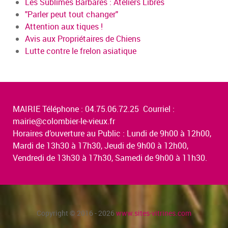
Les Sublimes Barbares : Ateliers Libres
"Parler peut tout changer"
Attention aux tiques !
Avis aux Propriétaires de Chiens
Lutte contre le frelon asiatique
MAIRIE Téléphone : 04.75.06.72.25 Courriel :
mairie@colombier-le-vieux.fr
Horaires d’ouverture au Public : Lundi de 9h00 à 12h00,
Mardi de 13h30 à 17h30, Jeudi de 9h00 à 12h00,
Vendredi de 13h30 à 17h30, Samedi de 9h00 à 11h30.
Copyright © 2016 - 2026
www.sites-vitrines.com