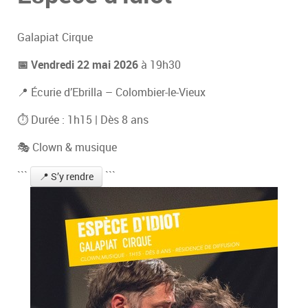
Galapiat Cirque
📅 Vendredi 22 mai 2026
à 19h30
📍 Écurie d’Ebrilla – Colombier-le-Vieux
⏱ Durée : 1h15 | Dès 8 ans
🎭 Clown & musique
```
```
📍 S’y rendre