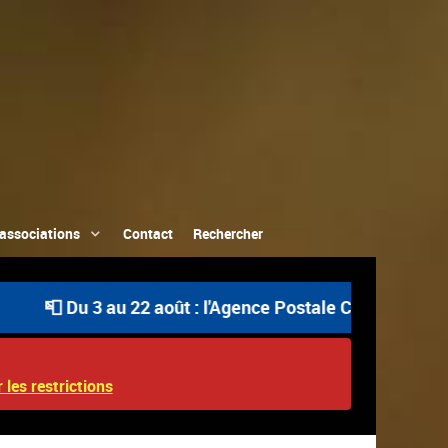
associations
Contact
Rechercher
au 22 août : l'Agence Postale Communale est ouverte uni
 les restrictions