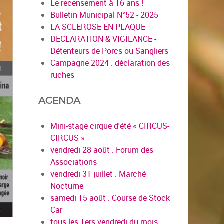
Le recensement à 16 ans !
Bulletin Municipal N°52 - 2025
LA SCLEROSE EN PLAQUE
DECLARATION & VIGILANCE -
Détenteurs de Porcs ou Sangliers
Campagne 2024 : déclaration des
ruches
AGENDA
Mini-stage cirque d'été « CIRCUS-
CIRCUS »
vendredi 28 août : Forum des
Associations
vendredi 31 juillet : Marché
Nocturne
samedi 15 août : Course de Stock
Car
tous les 1ers vendredi du mois :