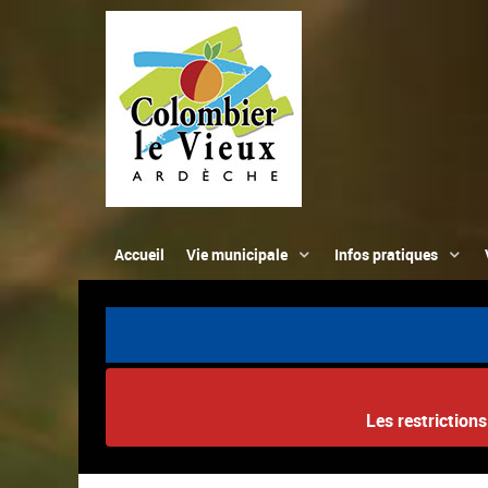
Accueil
Vie municipale
Infos pratiques
Les restriction