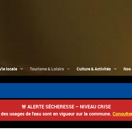
Vie locale
Tourisme & Loisirs
Culture & Activités
Nos 
📮 Du 3 
🚨
ALERTE SÉCHERESSE – NIVEAU CRISE
s des usages de l'eau sont en vigueur sur la commune.
Consulter