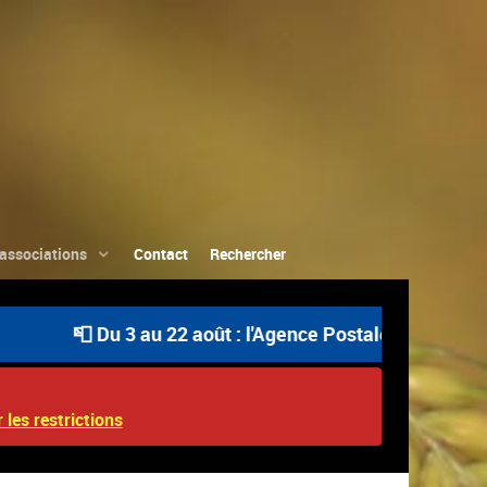
associations
Contact
Rechercher
📮 Du 3 au 22 août : l'Agence Postale Communale est 
 les restrictions