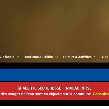
Vie locale
Tourisme & Loisirs
Culture & Activités
Nos 
🚨
ALERTE SÉCHERESSE – NIVEAU CRISE
s des usages de l'eau sont en vigueur sur la commune.
Consulter