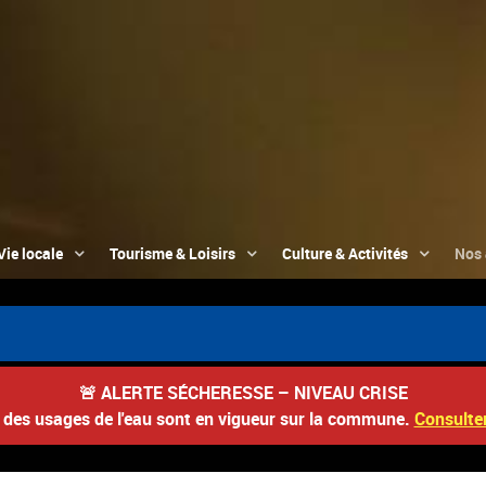
Vie locale
Tourisme & Loisirs
Culture & Activités
Nos 
📮 Du 
🚨
ALERTE SÉCHERESSE – NIVEAU CRISE
s des usages de l'eau sont en vigueur sur la commune.
Consulter