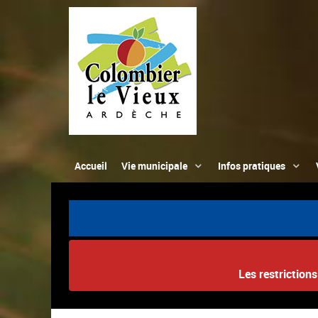
Accueil
Vie municipale
Infos pratiques
Les restriction