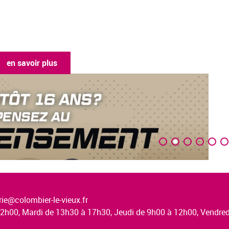
en savoir plus
ie@colombier-le-vieux.fr
à 12h00, Mardi de 13h30 à 17h30, Jeudi de 9h00 à 12h00, Vendr