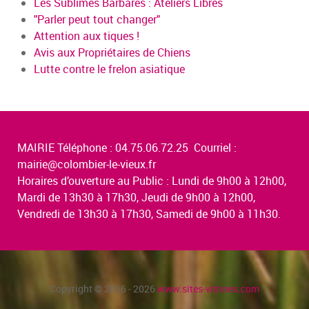
Les Sublimes Barbares : Ateliers Libres
"Parler peut tout changer"
Attention aux tiques !
Avis aux Propriétaires de Chiens
Lutte contre le frelon asiatique
MAIRIE Téléphone : 04.75.06.72.25 Courriel :
mairie@colombier-le-vieux.fr
Horaires d’ouverture au Public : Lundi de 9h00 à 12h00,
Mardi de 13h30 à 17h30, Jeudi de 9h00 à 12h00,
Vendredi de 13h30 à 17h30, Samedi de 9h00 à 11h30.
Copyright © 2016 - 2026
www.sites-vitrines.com