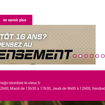
en savoir plus
ie@colombier-le-vieux.fr
à 12h00, Mardi de 13h30 à 17h30, Jeudi de 9h00 à 12h00, Vendr