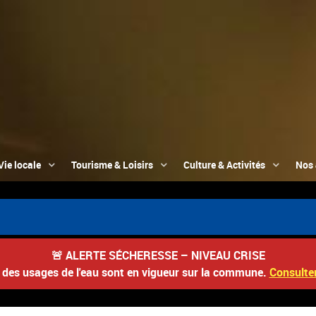
Vie locale
Tourisme & Loisirs
Culture & Activités
Nos 
📮 
🚨
ALERTE SÉCHERESSE – NIVEAU CRISE
s des usages de l'eau sont en vigueur sur la commune.
Consulter