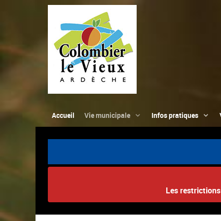
Accueil
Vie municipale
Infos pratiques
Les restriction