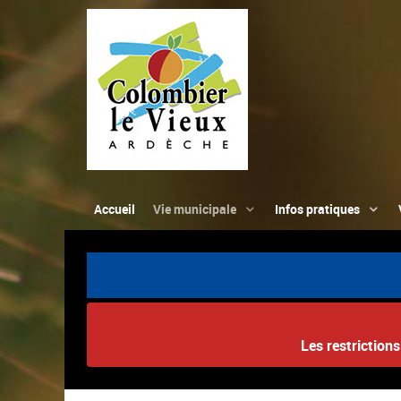
Accueil
Vie municipale
Infos pratiques
Les restriction