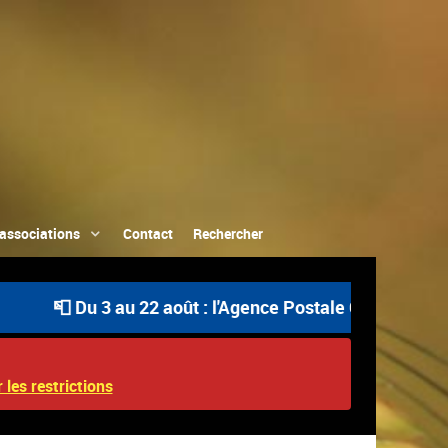
associations
Contact
Rechercher
📮 Du 3 au 22 août : l'Agence Postale Communale est ou
 les restrictions