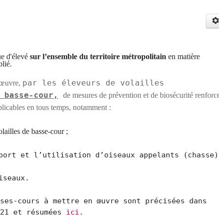
que
d'élevé
sur l’ensemble du territoire métropolitain
en matière
lié.
par les éleveurs de volailles
 œuvre,
 basse-cour,
de mesures de prévention et de biosécurité renforc
pplicables en tous temps, notamment :
olailles de basse-cour ;
port et l’utilisation d’oiseaux appelants (chasse)
iseaux.
ses-cours à mettre en œuvre sont précisées dans
021 et résumées
ici
.