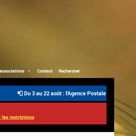
associations
Contact
Rechercher
📮 Du 3 au 22 août : l'Agence Postale Communale est o
 les restrictions