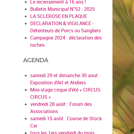
Le recensement à 16 ans !
Bulletin Municipal N°52 - 2025
LA SCLEROSE EN PLAQUE
DECLARATION & VIGILANCE -
Détenteurs de Porcs ou Sangliers
Campagne 2024 : déclaration des
ruches
AGENDA
en savoir
samedi 29 et dimanche 30 aout :
Exposition d'Art et Ateliers
Mini-stage cirque d'été « CIRCUS-
CIRCUS »
vendredi 28 août : Forum des
Associations
samedi 15 août : Course de Stock
Car
tous les 1ers vendredi du mois :