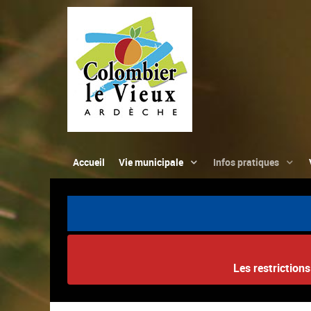
Accueil
Vie municipale
Infos pratiques
Les restriction