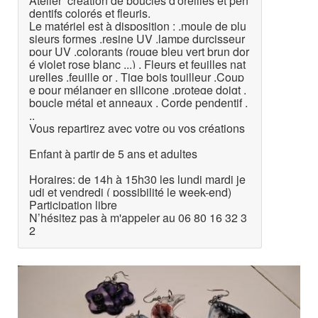
Atelier création de boucles d'oreilles et pen
dentifs colorés et fleuris.
Le matériel est à disposition : .moule de plu
sieurs formes .resine UV .lampe durcisseur
pour UV .colorants (rouge bleu vert brun dor
é violet rose blanc ...) . Fleurs et feuilles nat
urelles .feuille or . Tige bois touilleur .Coup
e pour mélanger en silicone .protege doigt .
boucle métal et anneaux . Corde pendentif .
..
Vous repartirez avec votre ou vos créations
Enfant à partir de 5 ans et adultes
Horaires: de 14h à 15h30 les lundi mardi je
udi et vendredi ( possibilité le week-end)
Participation libre
N’hésitez pas à m'appeler au 06 80 16 32 3
2