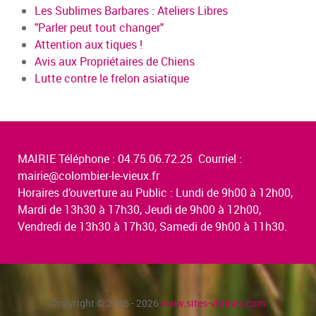
Les Sublimes Barbares : Ateliers Libres
"Parler peut tout changer"
Attention aux tiques !
Avis aux Propriétaires de Chiens
Lutte contre le frelon asiatique
MAIRIE Téléphone : 04.75.06.72.25 Courriel :
mairie@colombier-le-vieux.fr
Horaires d’ouverture au Public : Lundi de 9h00 à 12h00,
Mardi de 13h30 à 17h30, Jeudi de 9h00 à 12h00,
Vendredi de 13h30 à 17h30, Samedi de 9h00 à 11h30.
Copyright © 2016 - 2026
www.sites-vitrines.com