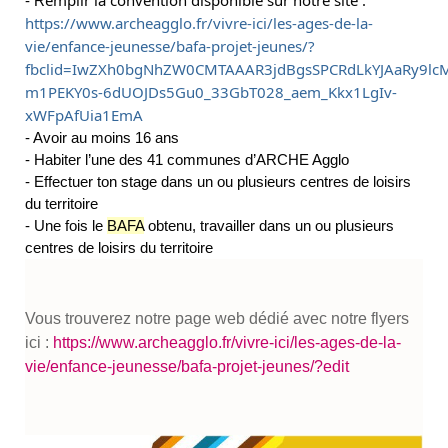
- R
https://www.archeagglo.fr/vivre-ici/les-ages-de-la-
vie/enfance-jeunesse/bafa-projet-jeunes/?
fbclid=IwZXh0bgNhZW0CMTAAAR3jdBgsSPCRdLkYJAaRy9lc
m1PEKY0s-6dUOJDs5Gu0_33GbT028_aem_Kkx1LgIv-
xWFpAfUia1EmA
- Avoir au moins 16 ans
- Habiter l’une des 41 communes d’ARCHE Agglo
- Effectuer ton stage dans un ou plusieurs centres de loisirs
du territoire
- Une fois le
BAFA
obtenu, travailler dans un ou plusieurs
centres de loisirs du territoire
Vous trouverez notre page web dédié avec notre flyers
ici :
https://www.archeagglo.fr/vivre-ici/les-ages-de-la-
vie/enfance-jeunesse/bafa-projet-jeunes/?edit