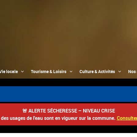
Vie locale
Tourisme & Loisirs
Culture & Activités
Nos 
🚨
ALERTE SÉCHERESSE – NIVEAU CRISE
s des usages de l'eau sont en vigueur sur la commune.
Consulter