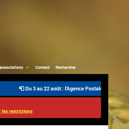
associations
Contact
Rechercher
📮 Du 3 au 22 août : l'Agence Postale Communale est ouv
 les restrictions