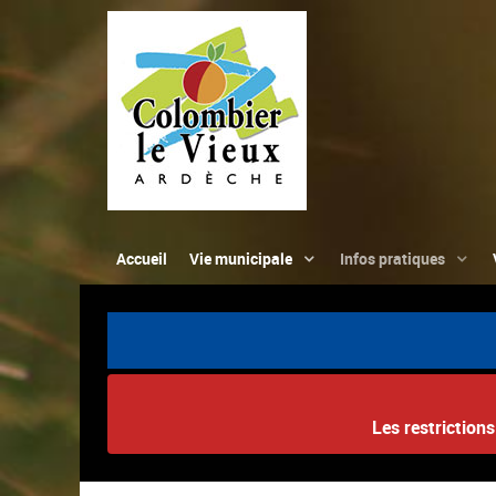
Accueil
Vie municipale
Infos pratiques
Les restriction