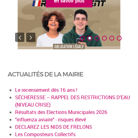
en savoir plus
ACTUALITÉS DE LA MAIRIE
Le recensement dès 16 ans !
SÉCHERESSE – RAPPEL DES RESTRICTIONS D'EAU
(NIVEAU CRISE)
Résultats des Elections Municipales 2026
"influenza aviaire" - risques élevé
DECLAREZ LES NIDS DE FRELONS
Les Composteurs Collectifs