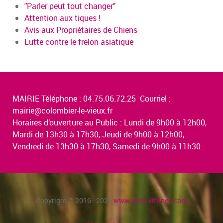
"Parler peut tout changer"
Attention aux tiques !
Avis aux Propriétaires de Chiens
Lutte contre le frelon asiatique
MAIRIE Téléphone : 04.75.06.72.25 Courriel :
mairie@colombier-le-vieux.fr
Horaires d’ouverture au Public : Lundi de 9h00 à 12h00,
Mardi de 13h30 à 17h30, Jeudi de 9h00 à 12h00,
Vendredi de 13h30 à 17h30, Samedi de 9h00 à 11h30.
Copyright © 2016 - 2026
www.sites-vitrines.com