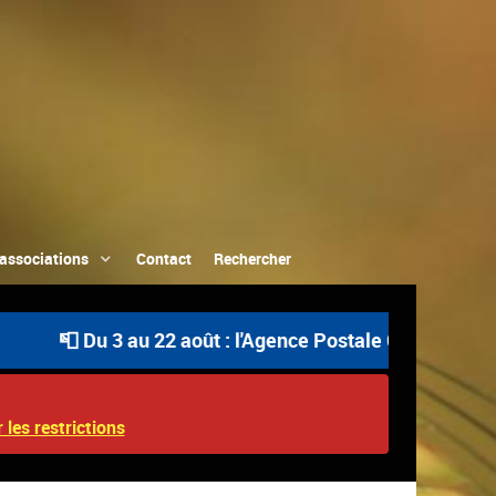
associations
Contact
Rechercher
📮 Du 3 au 22 août : l'Agence Postale Communale est ou
 les restrictions