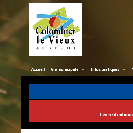
Accueil
Vie municipale
Infos pratiques
Les restriction