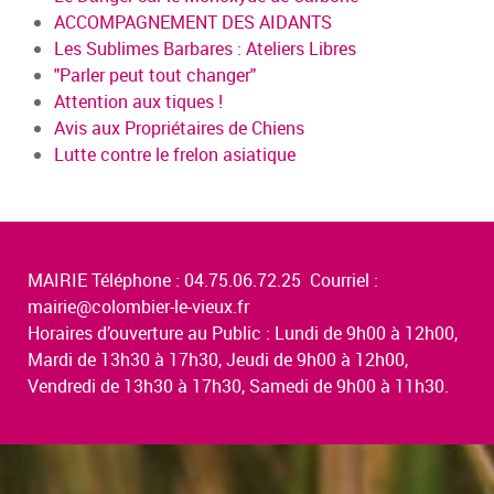
ACCOMPAGNEMENT DES AIDANTS
Les Sublimes Barbares : Ateliers Libres
"Parler peut tout changer"
Attention aux tiques !
Avis aux Propriétaires de Chiens
Lutte contre le frelon asiatique
MAIRIE Téléphone : 04.75.06.72.25 Courriel :
mairie@colombier-le-vieux.fr
Horaires d’ouverture au Public : Lundi de 9h00 à 12h00,
Mardi de 13h30 à 17h30, Jeudi de 9h00 à 12h00,
Vendredi de 13h30 à 17h30, Samedi de 9h00 à 11h30.