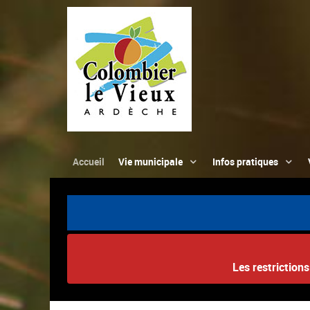
Accueil
Vie municipale
Infos pratiques
Les restriction