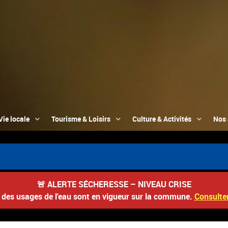
Vie locale
Tourisme & Loisirs
Culture & Activités
Nos 
📮 D
🚨
ALERTE SÉCHERESSE – NIVEAU CRISE
s des usages de l'eau sont en vigueur sur la commune.
Consulter