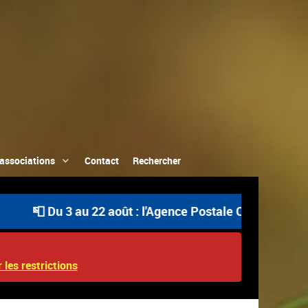
associations
Contact
Rechercher
u 3 au 22 août : l'Agence Postale Communale est ouverte
 les restrictions